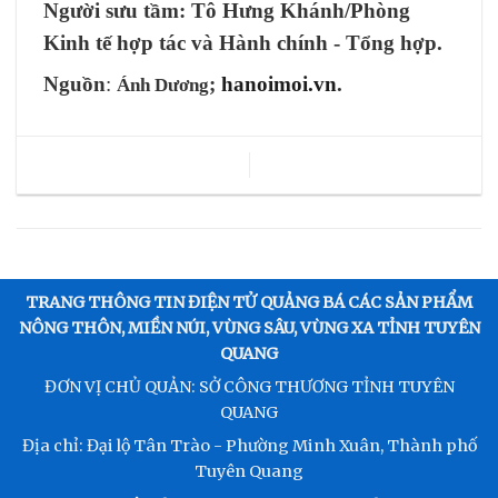
Người sưu tầm:
Tô Hưng Khánh/
Phòng
Kinh tế hợp tác và Hành chính - Tổng hợp.
Nguồn
:
;
hanoimoi.vn
.
Ánh Dương
TRANG THÔNG TIN ĐIỆN TỬ QUẢNG BÁ CÁC SẢN PHẨM
NÔNG THÔN, MIỀN NÚI, VÙNG SÂU, VÙNG XA TỈNH TUYÊN
QUANG
ĐƠN VỊ CHỦ QUẢN: SỞ CÔNG THƯƠNG TỈNH TUYÊN
QUANG
Địa chỉ: Đại lộ Tân Trào - Phường Minh Xuân, Thành phố
Tuyên Quang