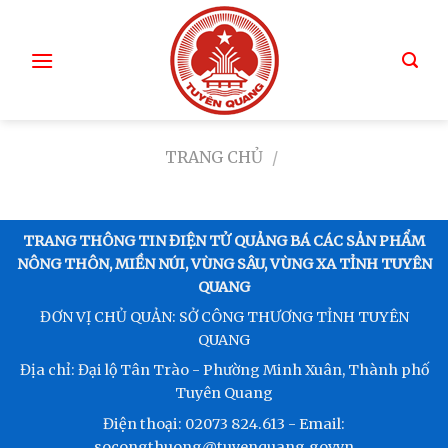
TRANG CHỦ
/
TRANG THÔNG TIN ĐIỆN TỬ QUẢNG BÁ CÁC SẢN PHẨM
NÔNG THÔN, MIỀN NÚI, VÙNG SÂU, VÙNG XA TỈNH TUYÊN
QUANG
ĐƠN VỊ CHỦ QUẢN: SỞ CÔNG THƯƠNG TỈNH TUYÊN
QUANG
Địa chỉ: Đại lộ Tân Trào - Phường Minh Xuân, Thành phố
Tuyên Quang
Điện thoại: 02073 824.613 - Email:
socongthuong@tuyenquang.gov.vn