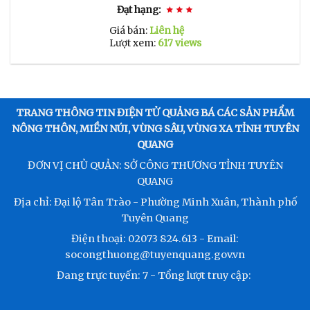
Đạt hạng:
Giá bán:
Liên hệ
Lượt xem:
617 views
TRANG THÔNG TIN ĐIỆN TỬ QUẢNG BÁ CÁC SẢN PHẨM
NÔNG THÔN, MIỀN NÚI, VÙNG SÂU, VÙNG XA TỈNH TUYÊN
QUANG
ĐƠN VỊ CHỦ QUẢN: SỞ CÔNG THƯƠNG TỈNH TUYÊN
QUANG
Địa chỉ: Đại lộ Tân Trào - Phường Minh Xuân, Thành phố
Tuyên Quang
Điện thoại: 02073 824.613 - Email:
socongthuong@tuyenquang.gov.vn
Đang trực tuyến:
7
- Tổng lượt truy cập: