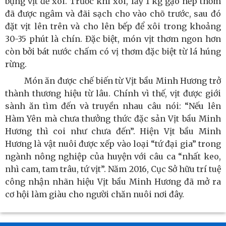
bụng vịt để xôi. Trước khi xôi, lấy 1 kg gạo nếp thơm
đã được ngâm và đãi sạch cho vào chõ trước, sau đó
đặt vịt lên trên và cho lên bếp để xôi trong khoảng
30-35 phút là chín. Đặc biệt, món vịt thơm ngon hơn
còn bởi bát nước chấm có vị thơm đặc biệt từ lá húng
rừng.
Món ăn được chế biến từ Vịt bầu Minh Hương trở
thành thương hiệu từ lâu. Chính vì thế, vịt được giới
sành ăn tìm đến và truyền nhau câu nói: “Nếu lên
Hàm Yên mà chưa thưởng thức đặc sản Vịt bầu Minh
Hương thì coi như chưa đến”. Hiện Vịt bầu Minh
Hương là vật nuôi được xếp vào loại “tứ đại gia” trong
ngành nông nghiệp của huyện với câu ca “nhất keo,
nhì cam, tam trâu, tứ vịt”. Năm 2016, Cục Sở hữu trí tuệ
công nhận nhãn hiệu Vịt bầu Minh Hương đã mở ra
cơ hội làm giàu cho người chăn nuôi nơi đây.