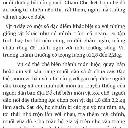
nuôi dưỡng bởi dòng suối Cham Chu kết hợp chế độ
ăn uống tự nhiên nên thịt rất thơm, ngon mà không
vịt nơi nào có được.
Vịt ở đây có một số đặc điểm khác biệt so với những
giống vịt khác như có mình tròn, cổ ngắn. Do tập
tính hay bơi lội nên cũng có đôi chân ngắn, màng
chân rộng để thích nghi với môi trường sống. Vịt
trưởng thành thường có trọng lượng từ 1,8 đến 2,2kg.
Vịt có thể chế biến thành món luộc, quay, hấp
hoặc om với sấu, rang muối, sào sả ớt chua cay. Đặc
biệt, món vịt bầu xôi chõ cùng với gạo nếp được người
dân trong xã coi như một món ăn truyền thống của
người dân bản địa. Để chế biến món vịt xôi chõ, người
dân nơi đây thường lựa chọn con vịt đạt 1,8 đến 2,2 kg
làm sạch. Sau đó, họ chuẩn bị các gia vị: rau răm, sả,
tỏi thái nhỏ trộn lẫn với nhau, tra thêm mỳ chính,
muối vừa đủ. Cho toàn bộ gia vị trên cho vào trong