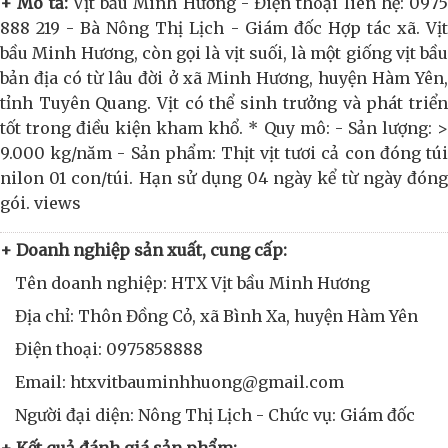
+ Mô tả:
Vịt bầu Minh Hương - Điện thoại liên hệ: 0975
888 219 - Bà Nông Thị Lịch - Giám đốc Hợp tác xã. Vịt
bầu Minh Hương, còn gọi là vịt suối, là một giống vịt bầu
bản địa có từ lâu đời ở xã Minh Hương, huyện Hàm Yên,
tỉnh Tuyên Quang. Vịt có thể sinh trưởng và phát triển
tốt trong điều kiện kham khổ. * Quy mô: - Sản lượng: >
9.000 kg/năm - Sản phẩm: Thịt vịt tươi cả con đóng túi
nilon 01 con/túi. Hạn sử dụng 04 ngày kể từ ngày đóng
gói. views
+ Doanh nghiệp sản xuất, cung cấp:
Tên doanh nghiệp: HTX Vịt bầu Minh Hương
Địa chỉ: Thôn Đồng Cỏ, xã Bình Xa, huyện Hàm Yên
Điện thoại: 0975858888
Email: htxvitbauminhhuong@gmail.com
Người đại diện: Nông Thị Lịch - Chức vụ: Giám đốc