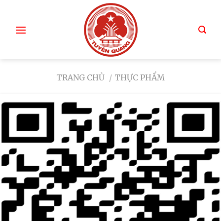
TRANG CHỦ
/
THỰC PHẨM