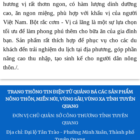
hương vị rất thơm ngon, có hàm lượng dinh dưỡng
cao, ăn ngon miệng, phù hợp với khẩu vị của người
Việt Nam. Bột rắc cơm - Vị cá lăng là một sự lựa chọn
tối ưu để làm phong phú thêm cho bữa ăn của gia đình
bạn. Sản phẩm rất thích hợp để phục vụ cho các du
khách đến trải nghiệm du lịch tại địa phương, góp phần
nâng cao thu nhập, tạo sinh kế cho người dân nông
thôn./.
TRANG THÔNG TIN ĐIỆN TỬ QUẢNG BÁ CÁC SẢN PHẨM
NÔNG THÔN, MIỀN NÚI, VÙNG SÂU, VÙNG XA TỈNH TUYÊN
QUANG
ĐƠN VỊ CHỦ QUẢN: SỞ CÔNG THƯƠNG TỈNH TUYÊN
QUANG
Địa chỉ: Đại lộ Tân Trào - Phường Minh Xuân, Thành phố
Tuyên Quang